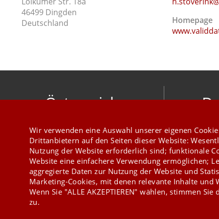
Loikumer Str. 18a
h.stoverink@
46499 Dingden
Homepage
Deutschland
www.validda
Österreich
De
mesonic datenverarbeitung gesellschaft
meso
Wir verwenden eine Auswahl unserer eigenen Cookie
m.b.h.
Hirschber
Drittanbietern auf den Seiten dieser Website: Wesentl
Herzog-Friedrich-Platz 1 3001 Mauerbach
Nutzung der Website erforderlich sind; funktionale C
+43 1 970 300
Website eine einfachere Verwendung ermöglichen; Le
aggregierte Daten zur Nutzung der Website und Statis
Marketing-Cookies, mit denen relevante Inhalte und
Wenn Sie "ALLE AKZEPTIEREN" wählen, stimmen Sie d
zu.