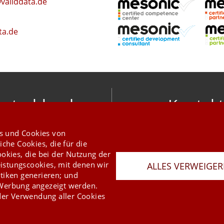
validdata.de
ta.de
utschland
Kontakt
nic software gmbh
info@mesonic.c
s und Cookies von
ger Str. 18 27383 Scheeßel
KONTAKTFORMU
iche Cookies, die für die
+49 4263 9390 0
ookies, die bei der Nutzung der
istungscookies, mit denen wir
ALLES VERWEIGE
tiken generieren; und
 Werbung angezeigt werden.
er Verwendung aller Cookies
Last Update 06.08.2026
Presse
Newsletter
AGB
Datenschutz
Impressum
Copyright © 2026 mesonic