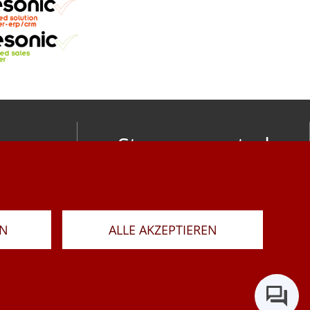
Stay connected
om
LAR
RN
ALLE AKZEPTIEREN