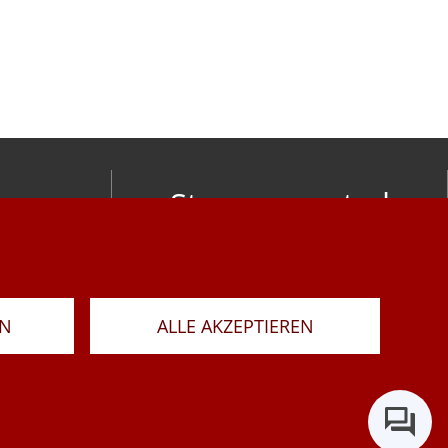
Stay connected
om
LAR
RN
ALLE AKZEPTIEREN