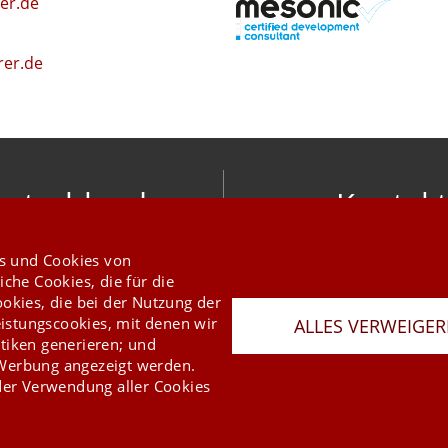
er.de
rer.de
utschland
Kontakt
nic software gmbh
info@mesonic.c
s und Cookies von
ger Str. 18 27383 Scheeßel
KONTAKTFORMU
iche Cookies, die für die
+49 4263 9390 0
ookies, die bei der Nutzung der
istungscookies, mit denen wir
ALLES VERWEIGE
tiken generieren; und
 Werbung angezeigt werden.
er Verwendung aller Cookies
Last Update 07.08.2026
Presse
Newsletter
AGB
Datenschutz
Impressum
Copyright © 2026 mesonic