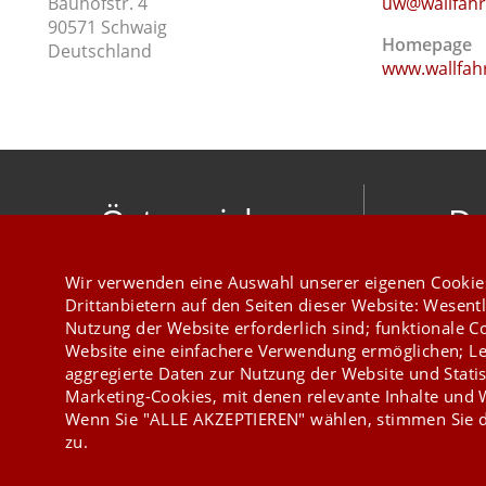
Bauhofstr. 4
uw@wallfahr
90571 Schwaig
Homepage
Deutschland
www.wallfah
Österreich
De
mesonic datenverarbeitung gesellschaft
meso
Wir verwenden eine Auswahl unserer eigenen Cookie
m.b.h.
Hirschber
Drittanbietern auf den Seiten dieser Website: Wesentl
Herzog-Friedrich-Platz 1 3001 Mauerbach
Nutzung der Website erforderlich sind; funktionale C
+43 1 970 300
Website eine einfachere Verwendung ermöglichen; Le
aggregierte Daten zur Nutzung der Website und Statis
Marketing-Cookies, mit denen relevante Inhalte und
Wenn Sie "ALLE AKZEPTIEREN" wählen, stimmen Sie d
zu.