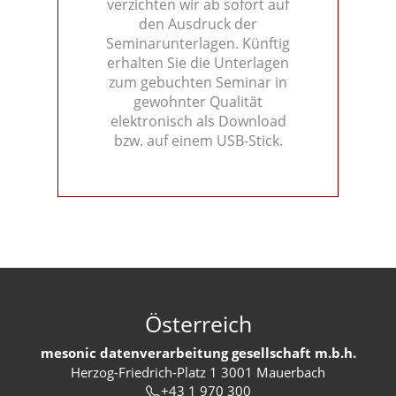
verzichten wir ab sofort auf
den Ausdruck der
Seminarunterlagen. Künftig
erhalten Sie die Unterlagen
zum gebuchten Seminar in
gewohnter Qualität
elektronisch als Download
bzw. auf einem USB-Stick.
Österreich
mesonic datenverarbeitung gesellschaft m.b.h.
Herzog-Friedrich-Platz 1 3001 Mauerbach
+43 1 970 300