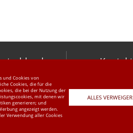
utschland
Kontakt
nic software gmbh
info@mesonic.c
s und Cookies von
ger Str. 18 27383 Scheeßel
KONTAKTFORMU
iche Cookies, die für die
+49 4263 9390 0
ookies, die bei der Nutzung der
istungscookies, mit denen wir
ALLES VERWEIGE
tiken generieren; und
 Werbung angezeigt werden.
er Verwendung aller Cookies
Last Update 08.08.2026
Presse
Newsletter
AGB
Datenschutz
Impressum
Copyright © 2026 mesonic