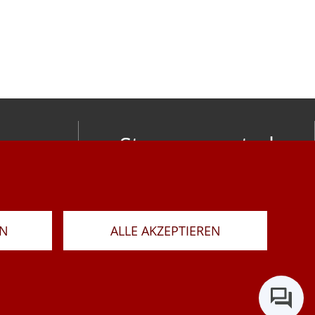
Stay connected
om
LAR
RN
ALLE AKZEPTIEREN