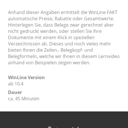
Anhand dieser Angaben ermittelt die WinLine FAKT
automatische Preise, Rabatte oder Gesamtwerte.
Hinterlegen Sie, dass Belege zwar gerechnet aber
nicht gedruckt werden, oder stellen Sie Ihre
Dokumente mit einem Klick in speziellen
Verzeichnissen ab. Dieses und noch vieles mehr
bieten Ihnen die Zeilen-, Belegkopf- und
Belegformeln, welche wir Ihnen in diesem Lernvideo
anhand von Beispielen zeigen werden.
WinLine Version
ab 10.4
Dauer
ca. 45 Minuten