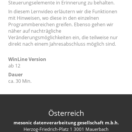
Steuerungselemente in Erinnerung zu behalten.
In diesem Lernvideo erläutern wir die Funktionen
mit Hinweisen, wo diese in den einzelnen
Programmbereichen greifen. Ebenso gehen wir
näher auf nachträgliche
Veränderungsmöglichkeiten ein, die teilweise nur
direkt nach einem Jahresabschluss möglich sind.
WinLine Version
ab 12
Dauer
ca. 30 Min.
Österreich
mesonic datenverarbeitung gesellschaft m.b.h.
Herzog-Friedrich-Platz 1 3001 Mauerbach