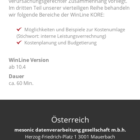
verursachungsgerechter Zusammenhang vorliegt.
Im dritten Teil unserer vierteiligen Reihe behandeln
wir folgende Bereiche der WinLine KORE:
Möglichkeiten und Beispiele zur Kostenumlage
(Stichwort: interne Leistungsverrechnung)
Kostenplanung und Budgetierung
WinLine Version
ab 10.4
Dauer
ca. 60 Min.
Österreich
mesonic datenverarbeitung gesellschaft m.b.h.
Herzog-Friedrich-Platz 1 3001 Mauerbach