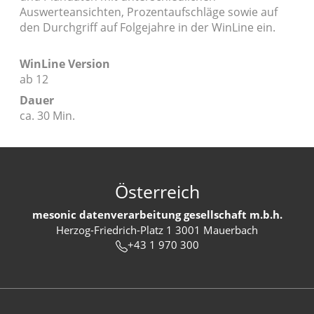
Auswerteansichten, Prozentaufschläge sowie auf
den Durchgriff auf Folgejahre in der WinLine ein.
WinLine Version
ab 12
Dauer
ca. 30 Min.
Österreich
mesonic datenverarbeitung gesellschaft m.b.h.
Herzog-Friedrich-Platz 1 3001 Mauerbach
+43 1 970 300