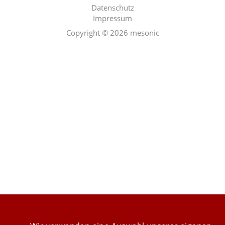
Datenschutz
Impressum
Last Update 07.08.2026
Copyright © 2026 mesonic