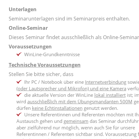
Unterlagen
Seminarunterlagen sind im Seminarpreis enthalten.
Online-Seminar
Dieses Seminar findet ausschließlich als Online-Seminar
Voraussetzungen
WinLine-Grundkenntnisse
Technische Voraussetzungen
Stellen Sie bitte sicher, dass
Ihr PC / Notebook über eine
Internetverbindung
sowi
(oder Lautsprecher und Mikrofon) und eine Kamera
verfü
die aktuelle Version der WinLine
lokal installiert
ist; i
wird
ausschließlich mit dem Übungsmandanten 500M
gea
dürfen
keine Echtinstallationen
genutzt werden.
Unsere Referentinnen und Referenten möchten mit Ih
Austausch gehen und
gemeinsam
das Seminar durchführe
aber zielführend nur möglich, wenn auch Sie für unsere
Referentinnen / Referenten sichtbar sind. Voraussetzung f