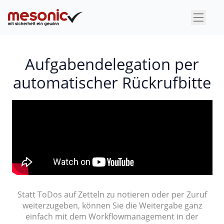
×
Aufgabendelegation per
automatischer Rückrufbitte
Statt ToDos auf Zetteln zu notieren oder per Zuruf
weiterzugeben, können Sie die Weitergabe ganz
einfach mit dem Workflowmanagement in der