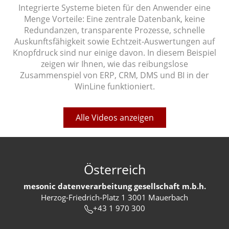
Integrierte Systeme bieten für den Anwender eine
Menge Vorteile: Eine zentrale Datenbank, keine
Redundanzen, transparente Prozesse, schnelle
Auskunftsfähigkeit sowie Echtzeit-Auswertungen auf
Knopfdruck sind nur einige davon. In diesem Beispiel
zeigen wir Ihnen, wie das reibungslose
Zusammenspiel von ERP, CRM, DMS und BI in der
WinLine funktioniert.
Alle Videos anzeigen
Österreich
mesonic datenverarbeitung gesellschaft m.b.h.
Herzog-Friedrich-Platz 1 3001 Mauerbach
+43 1 970 300