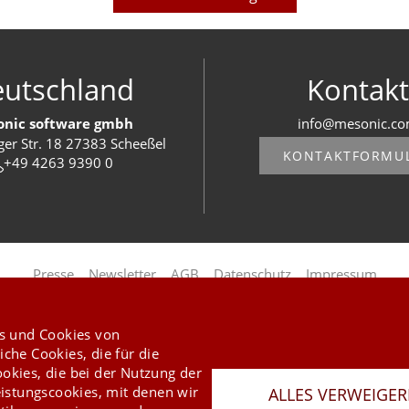
utschland
Kontakt
nic software gmbh
info@mesonic.c
ger Str. 18 27383 Scheeßel
KONTAKTFORMU
+49 4263 9390 0
Last Update 06.08.2026
Presse
Newsletter
AGB
Datenschutz
Impressum
Copyright © 2026 mesonic
s und Cookies von
iche Cookies, die für die
ookies, die bei der Nutzung der
istungscookies, mit denen wir
ALLES VERWEIGE