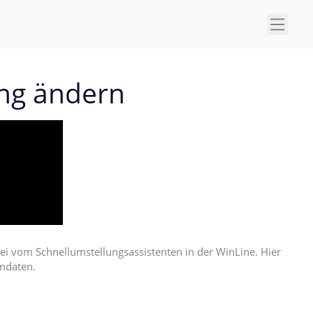
×
ng ändern
 vom Schnellumstellungsassistenten in der WinLine. Hier
mmdaten.