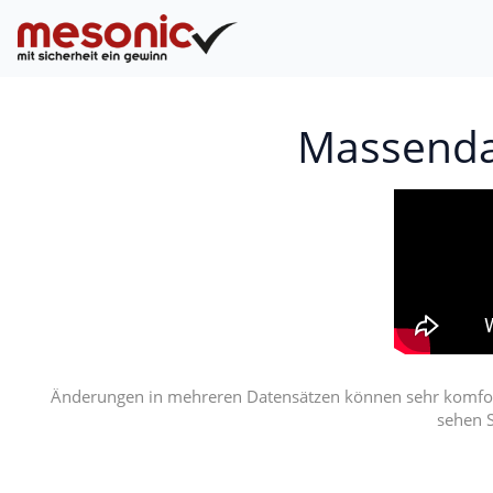
Massenda
Änderungen in mehreren Datensätzen können sehr komfort
sehen S