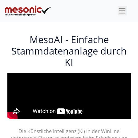
×
MesoAI - Einfache
Stammdatenanlage durch
KI
Die Künstliche Intelligenz (KI) in der WinLine