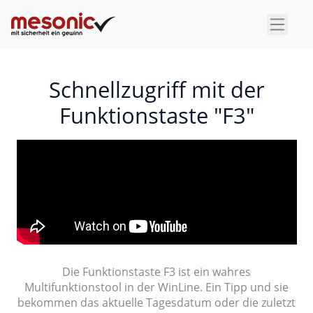
×
Schnellzugriff mit der
Funktionstaste "F3"
Die Funktionstaste F3 ist ein wahres
Multifunktionstool in der WinLine. Ein Tipp und sie
bekommen das aktuelle Tagesdatum oder die zuletzt