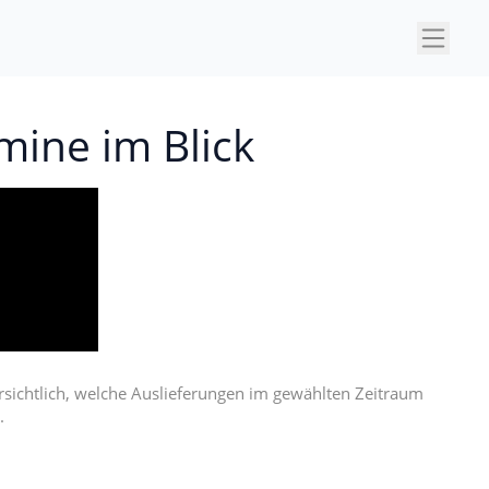
×
rmine im Blick
rsichtlich, welche Auslieferungen im gewählten Zeitraum
n.