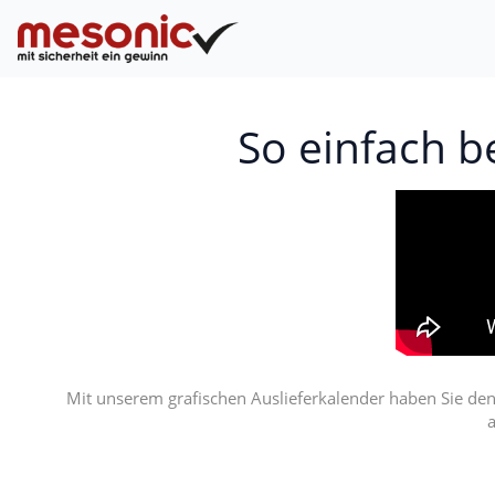
So einfach be
Mit unserem grafischen Auslieferkalender haben Sie den
a