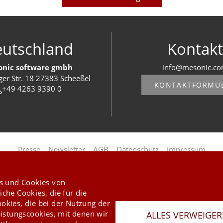
utschland
Kontakt
nic software gmbh
info@mesonic.c
ger Str. 18 27383 Scheeßel
KONTAKTFORMU
+49 4263 9390 0
Last Update 08.08.2026
Presse
Newsletter
AGB
Datenschutz
Impressum
Copyright © 2026 mesonic
s und Cookies von
iche Cookies, die für die
ookies, die bei der Nutzung der
istungscookies, mit denen wir
ALLES VERWEIGE