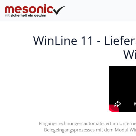
WinLine 11 - Lief
Wi
Eingangsrechnungen automatisiert im Unternehme
Belegeingangsprozesses mit dem Modul Win