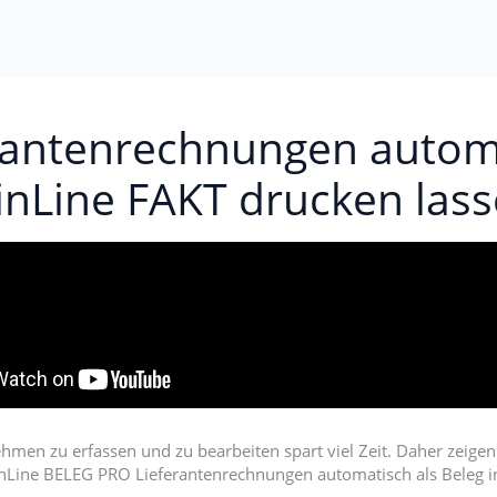
erantenrechnungen automa
nLine FAKT drucken las
n zu erfassen und zu bearbeiten spart viel Zeit. Daher zeigen wi
Line BELEG PRO Lieferantenrechnungen automatisch als Beleg in