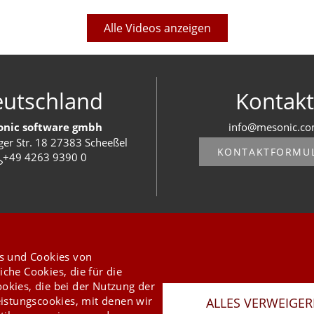
Alle Videos anzeigen
utschland
Kontakt
nic software gmbh
info@mesonic.c
ger Str. 18 27383 Scheeßel
KONTAKTFORMU
+49 4263 9390 0
Last Update 06.08.2026
Presse
Newsletter
AGB
Datenschutz
Impressum
s und Cookies von
Copyright © 2026 mesonic
iche Cookies, die für die
ookies, die bei der Nutzung der
istungscookies, mit denen wir
ALLES VERWEIGE