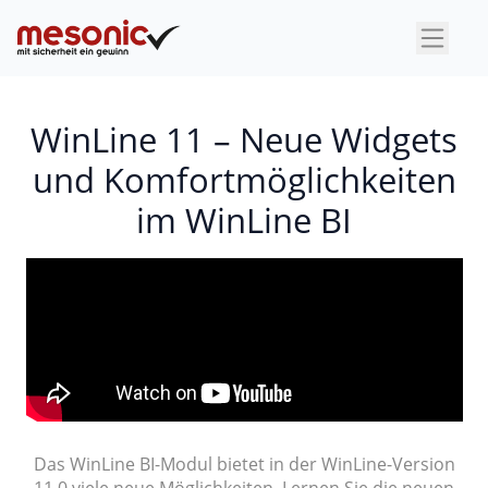
×
WinLine 11 – Neue Widgets
und Komfortmöglichkeiten
im WinLine BI
Das WinLine BI-Modul bietet in der WinLine-Version