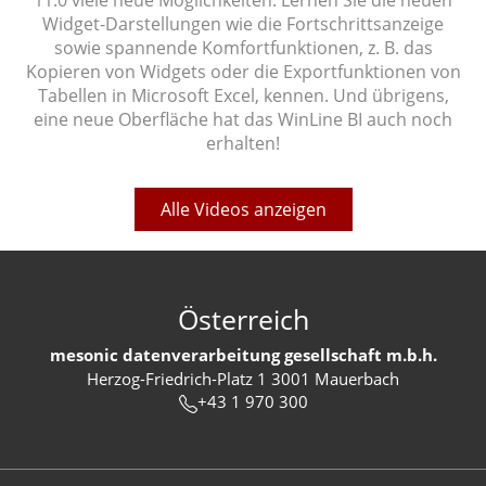
11.0 viele neue Möglichkeiten. Lernen Sie die neuen
Widget-Darstellungen wie die Fortschrittsanzeige
sowie spannende Komfortfunktionen, z. B. das
Kopieren von Widgets oder die Exportfunktionen von
Tabellen in Microsoft Excel, kennen. Und übrigens,
eine neue Oberfläche hat das WinLine BI auch noch
erhalten!
Alle Videos anzeigen
Österreich
mesonic datenverarbeitung gesellschaft m.b.h.
Herzog-Friedrich-Platz 1 3001 Mauerbach
+43 1 970 300