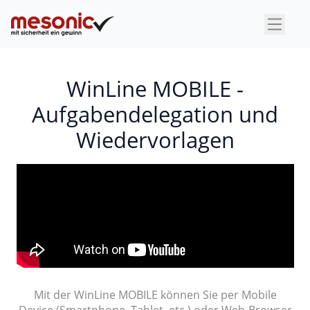
×
WinLine MOBILE -
Aufgabendelegation und
Wiedervorlagen
Mit der WinLine MOBILE können Sie per Mobile