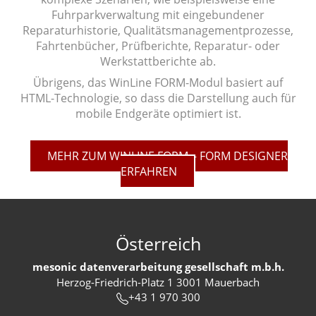
Fuhrparkverwaltung mit eingebundener
Reparaturhistorie, Qualitätsmanagementprozesse,
Fahrtenbücher, Prüfberichte, Reparatur- oder
Werkstattberichte ab.
Übrigens, das WinLine FORM-Modul basiert auf
HTML-Technologie, so dass die Darstellung auch für
mobile Endgeräte optimiert ist.
MEHR ZUM WINLINE FORM – FORM DESIGNER
ERFAHREN
Österreich
mesonic datenverarbeitung gesellschaft m.b.h.
Herzog-Friedrich-Platz 1 3001 Mauerbach
+43 1 970 300