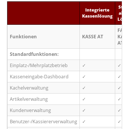
Stan
Integrierte
alon
Kassenlösung
Lösu
FAKT
Funktionen
KASSE AT
KASS
AT
Standardfunktionen:
Einplatz-/Mehrplatzbetrieb
✓
✓
Kasseneingabe-Dashboard
✓
✓
Kachelverwaltung
✓
✓
Artikelverwaltung
✓
✓
Kundenverwaltung
✓
✓
Benutzer-/Kassiererverwaltung
✓
✓