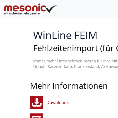
WinLine FEIM
Fehlzeitenimport (für 
Immer mehr Unternehmen nutzen für ihre Mita
Urlaub, Karenzurlaub, Krankenstand, Arztbesuc
Mehr Informationen
Downloads