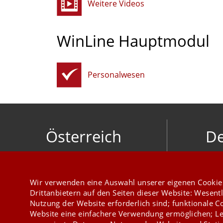
Weitere Videos
WinLine Hauptmodul
Personalwesen
Österreich
De
mesonic datenverarbeitung gesellschaft
meso
m.b.h.
Hirschber
Herzog-Friedrich-Platz 1 3001 Mauerbach
Wir verwenden eine Auswahl unserer eigenen Cookie
+43 1 970 300
Drittanbietern auf den Seiten dieser Website: Wesentl
Nutzung der Website erforderlich sind; funktionale C
Website eine einfachere Verwendung ermöglichen; Le