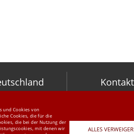
utschland
Kontakt
nic software gmbh
info@mesonic.c
ger Str. 18 27383 Scheeßel
KONTAKTFORMU
+49 4263 9390 0
s und Cookies von
iche Cookies, die für die
ookies, die bei der Nutzung der
istungscookies, mit denen wir
ALLES VERWEIGE