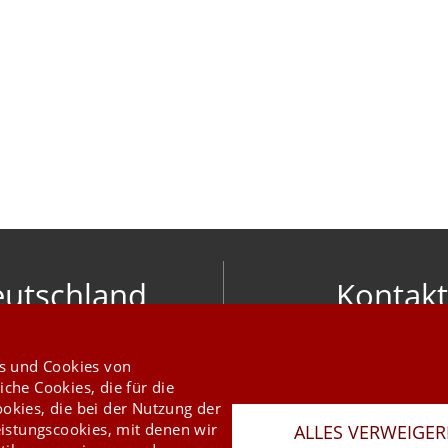
utschland
Kontakt
nic software gmbh
info@mesonic.c
ger Str. 18 27383 Scheeßel
s und Cookies von
KONTAKTFORMU
+49 4263 9390 0
iche Cookies, die für die
ookies, die bei der Nutzung der
istungscookies, mit denen wir
ALLES VERWEIGE