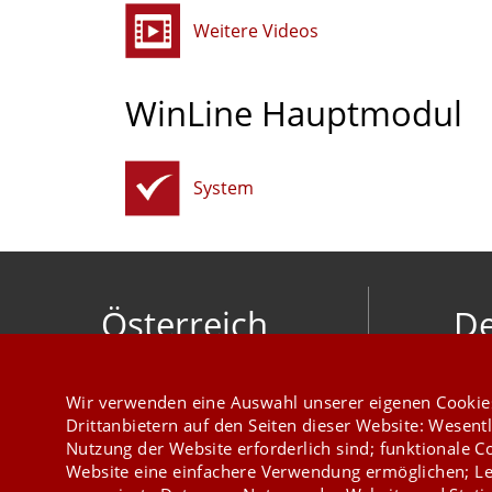
Weitere Videos
WinLine Hauptmodul
System
Österreich
De
mesonic datenverarbeitung gesellschaft
meso
m.b.h.
Hirschber
Wir verwenden eine Auswahl unserer eigenen Cookie
Herzog-Friedrich-Platz 1 3001 Mauerbach
Drittanbietern auf den Seiten dieser Website: Wesentl
+43 1 970 300
Nutzung der Website erforderlich sind; funktionale C
Website eine einfachere Verwendung ermöglichen; Le