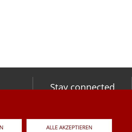
Stay connected
om
LAR
RN
ALLE AKZEPTIEREN