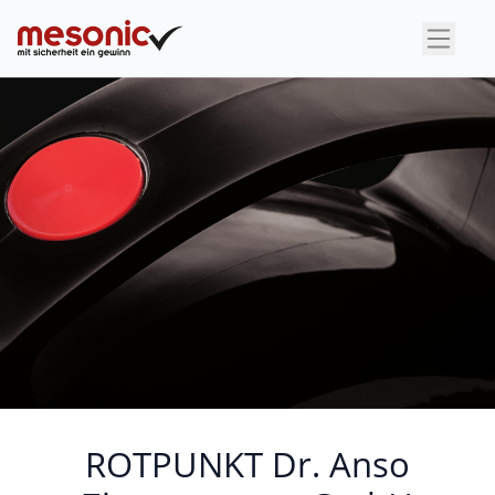
×
ROTPUNKT Dr. Anso