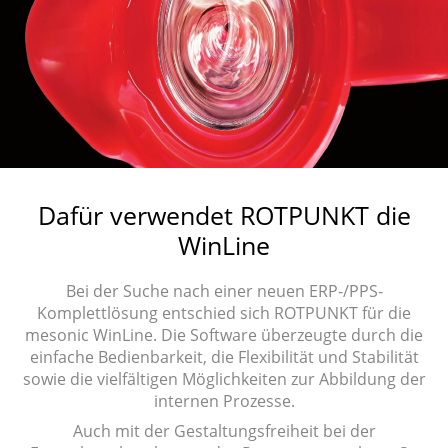
Dafür verwendet ROTPUNKT die
WinLine
Bei der Suche nach einer neuen ERP-/PPS-
Komplettlösung entschied sich ROTPUNKT für die
mesonic WinLine. Die Software überzeugte durch die
einfache Bedienbarkeit, die Flexibilität und Stabilität
sowie die vielfältigen Möglichkeiten zur Abbildung der
internen Prozesse.
Auch mit der Gestaltungsfreiheit bei der