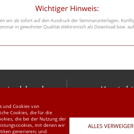
Wichtiger Hinweis:
en wir ab sofort auf den Ausdruck der Seminarunterlagen. Künftig
minar in gewohnter Qualität elektronisch als Download bzw. auf
utschland
Kontakt
nic software gmbh
info@mesonic.c
s und Cookies von
ger Str. 18 27383 Scheeßel
KONTAKTFORMU
iche Cookies, die für die
+49 4263 9390 0
ookies, die bei der Nutzung der
istungscookies, mit denen wir
ALLES VERWEIGE
tiken generieren; und