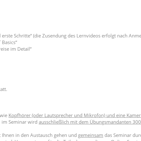
 erste Schritte“ (die Zusendung des Lernvideos erfolgt nach Anm
 Basics“
eise im Detail“
att.
wie
Kopfhörer (oder Lautsprecher und Mikrofon) und eine Kamer
; im Seminar wird
ausschließlich mit dem Übungsmandanten 30
t Ihnen in den Austausch gehen und
gemeinsam
das Seminar durc