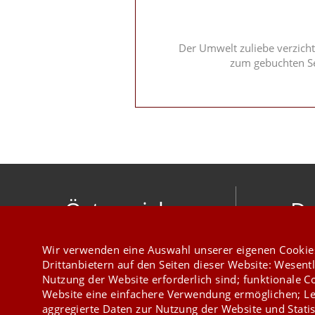
Der Umwelt zuliebe verzicht
zum gebuchten Se
Österreich
De
mesonic datenverarbeitung gesellschaft
meso
Wir verwenden eine Auswahl unserer eigenen Cookie
m.b.h.
Hirschber
Drittanbietern auf den Seiten dieser Website: Wesentl
Herzog-Friedrich-Platz 1 3001 Mauerbach
Nutzung der Website erforderlich sind; funktionale C
+43 1 970 300
Website eine einfachere Verwendung ermöglichen; Le
aggregierte Daten zur Nutzung der Website und Statis