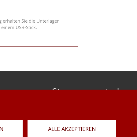
 erhalten Sie die Unterlagen
 einem USB-Stick.
Stay connected
om
LAR
RN
ALLE AKZEPTIEREN