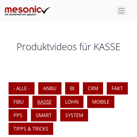
×
Produktvideos für KASSE
- ALLE -
ANBU
BI
CRM
FAKT
FIBU
KASSE
LOHN
MOBILE
PPS
SMART
SYSTEM
TIPPS & TRICKS