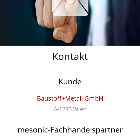
Kontakt
Kunde
Baustoff+Metall GmbH
A-1230 Wien
mesonic-Fachhandelspartner