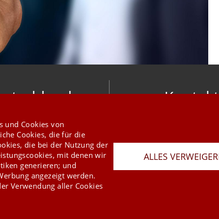
utschland
Kontakt
nic software gmbh
info@mesonic.c
s und Cookies von
ger Str. 18 27383 Scheeßel
KONTAKTFORMU
iche Cookies, die für die
+49 4263 9390 0
ookies, die bei der Nutzung der
istungscookies, mit denen wir
ALLES VERWEIGE
tiken generieren; und
 Werbung angezeigt werden.
er Verwendung aller Cookies
Last Update 06.08.2026
Presse
Newsletter
AGB
Datenschutz
Impressum
Copyright © 2026 mesonic