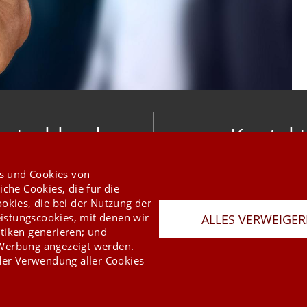
utschland
Kontakt
nic software gmbh
info@mesonic.c
s und Cookies von
ger Str. 18 27383 Scheeßel
KONTAKTFORMU
iche Cookies, die für die
+49 4263 9390 0
ookies, die bei der Nutzung der
istungscookies, mit denen wir
ALLES VERWEIGE
tiken generieren; und
 Werbung angezeigt werden.
er Verwendung aller Cookies
Last Update 05.08.2026
Presse
Newsletter
AGB
Datenschutz
Impressum
Copyright © 2026 mesonic