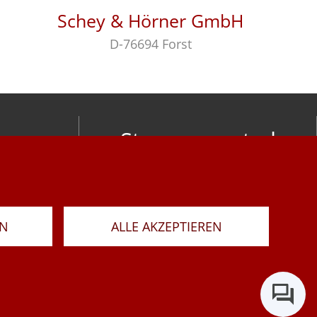
Schey & Hörner GmbH
D-76694 Forst
Stay connected
om
LAR
RN
ALLE AKZEPTIEREN