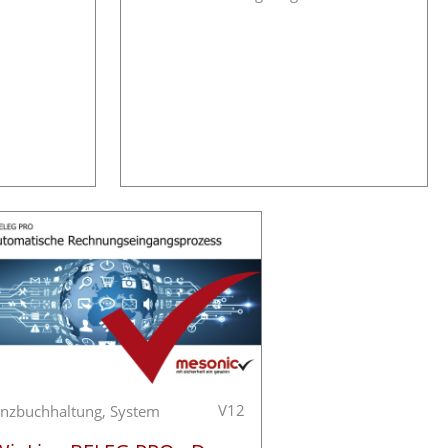
V12
anzbuchhaltung,
System