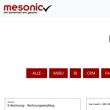
- ALLE -
ANBU
BI
CRM
FA