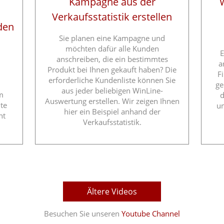
Kampagne aus der
Verkaufsstatistik erstellen
den
Sie planen eine Kampagne und
möchten dafür alle Kunden
E
anschreiben, die ein bestimmtes
a
Produkt bei Ihnen gekauft haben? Die
F
erforderliche Kundenliste können Sie
ge
aus jeder beliebigen WinLine-
m
d
Auswertung erstellen. Wir zeigen Ihnen
te
un
hier ein Beispiel anhand der
ht
Verkaufsstatistik.
Ältere Videos
Besuchen Sie unseren
Youtube Channel