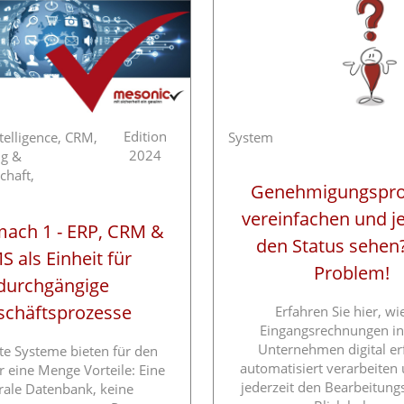
Edition
telligence,
CRM,
System
2024
ng &
chaft,
Genehmigungspro
vereinfachen und je
mach 1 - ERP, CRM &
den Status sehen
 als Einheit für
Problem!
durchgängige
schäftsprozesse
Erfahren Sie hier, wi
Eingangsrechnungen in
Unternehmen digital er
rte Systeme bieten für den
automatisiert verarbeiten
eine Menge Vorteile: Eine
jederzeit den Bearbeitung
rale Datenbank, keine