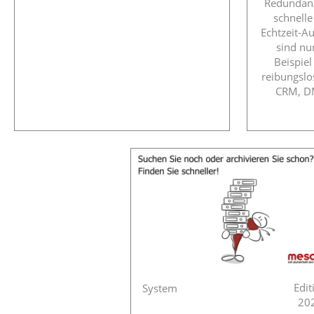
Redundanz
schnelle
Echtzeit-A
sind nu
Beispiel
reibungsl
CRM, DM
Edit
System
20