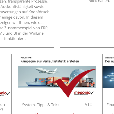
Blick haben.
en, transparente Prozesse,
 Auskunftsfähigkeit sowie
uswertungen auf Knopfdruck
r einige davon. In diesem
 zeigen wir Ihnen, wie das
ose Zusammenspiel von ERP,
S und BI in der WinLine
funktioniert.
ion
V12
System,
Tipps & Tricks
Fin
23