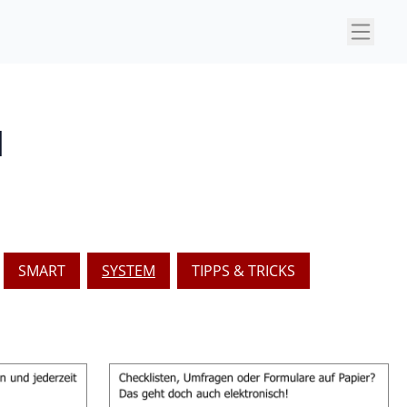
×
M
SMART
SYSTEM
TIPPS & TRICKS