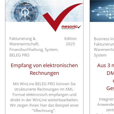
Fakturierung &
Edition
Business In
Warenwirtschaft,
2025
Fakturieru
Finanzbuchhaltung,
System,
Warenwirts
BELEG PRO
System
Empfang von elektronischen
Aus 3 
Rechnungen
DMS
Mit WinLine BELEG PRO können Sie
Ge
strukturierte Rechnungen im XML-
Format elektronisch empfangen und
Integrie
direkt in der WinLine weiterbearbeiten.
Anwender 
Wir zeigen Ihnen hier das Beispiel einer
zent
"XRechnung".