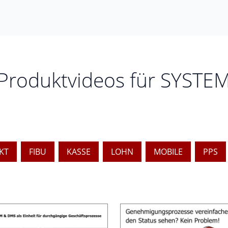
Produktvideos für SYSTE
KT
FIBU
KASSE
LOHN
MOBILE
PPS