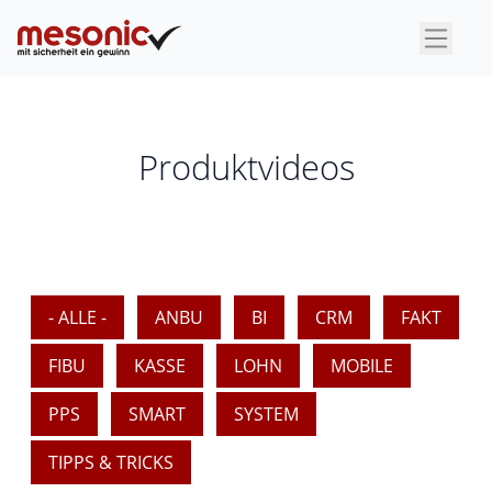
×
Produktvideos
- ALLE -
ANBU
BI
CRM
FAKT
FIBU
KASSE
LOHN
MOBILE
PPS
SMART
SYSTEM
TIPPS & TRICKS