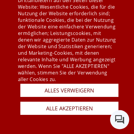
Drittanbietern auf den Seiten dieser
Bearbeitungsstatus zuordnen.
Website: Wesentliche Cookies, die für die
Nutzung der Website erforderlich sind;
funktionale Cookies, die bei der Nutzung
der Website eine einfachere Verwendung
ermöglichen; Leistungscookies, mit
denen wir aggregierte Daten zur Nutzung
der Website und Statistiken generieren;
und Marketing-Cookies, mit denen
relevante Inhalte und Werbung angezeigt
werden. Wenn Sie "ALLE AKZEPTIEREN"
wählen, stimmen Sie der Verwendung
aller Cookies zu.
ALLES VERWEIGERN
Edition 2023
Fakturierung & Warenwirtschaft
ALLE AKZEPTIEREN
Rechnungen über den Postverteiler?
Das muss nicht sein!
Statt langsam und teuer Rechnungen per Post zu