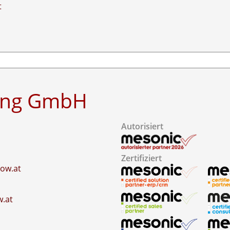
t
ting GmbH
Autorisiert
6
Zertifiziert
low.at
w.at