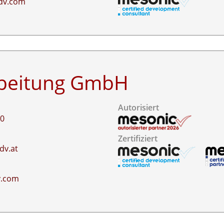
dv.com
rbeitung GmbH
Autorisiert
60
Zertifiziert
dv.at
v.com