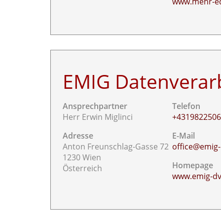
www.mehr-e
EMIG Datenvera
Ansprechpartner
Telefon
Herr Erwin Miglinci
+431982250
Adresse
E-Mail
Anton Freunschlag-Gasse 72
office@emig-
1230 Wien
Homepage
Österreich
www.emig-d